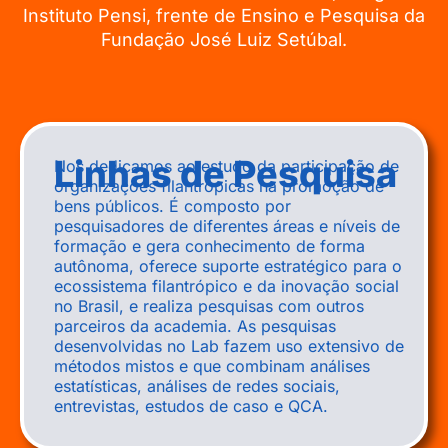
Instituto Pensi, frente de Ensino e Pesquisa da
Fundação José Luiz Setúbal.
Linhas de Pesquisa
Nos dedicamos ao estudo da participação de
organizações filantrópicas na promoção de
bens públicos. É composto por
pesquisadores de diferentes áreas e níveis de
formação e gera conhecimento de forma
autônoma, oferece suporte estratégico para o
ecossistema filantrópico e da inovação social
no Brasil, e realiza pesquisas com outros
parceiros da academia. As pesquisas
desenvolvidas no Lab fazem uso extensivo de
métodos mistos e que combinam análises
estatísticas, análises de redes sociais,
entrevistas, estudos de caso e QCA.