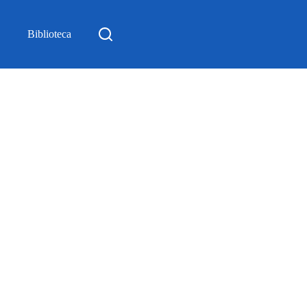
Biblioteca