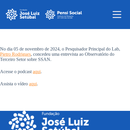
Pular
para
o
conteúdo
Home
Sem
Linhas
resultados
de
Pesquisa
Equipe
No dia 05 de novembro de 2024, o Pesquisador Principal do Lab,
Pietro Rodrigues
, concedeu uma entrevista ao Observatório do
Biblioteca
Terceiro Setor sobre SSAN.
Acesse o podcast
aqui
.
Assista o vídeo
aqui
.